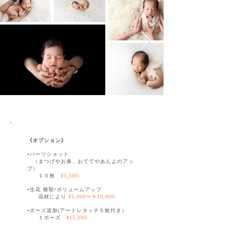
《オプション》
▫️パーツショット
（まつげやお鼻、おててやあんよのアッ
プ）
１０枚
¥5,500-
▫️生花 種類•ボリュームアップ
​ 花材により
¥5,000〜￥10,000-
▫️ポーズ追加(アートレタッチ５枚付き）
１ポーズ
¥15,000-