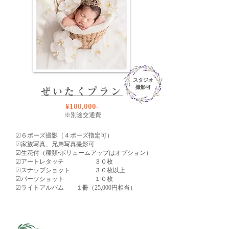
スタジオ
撮影可
ぜいたくプラン
¥100,000-
※別途交通費
☑︎６ポーズ撮影（４ポーズ指定可）
​☑︎家族写真、兄弟写真撮影可
​​☑︎生花付（種類•
ボリュームアップはオプション）
☑︎アートレタッチ ３０枚
​☑︎スナップショット ３０枚以上
​☑︎パーツショット １０枚
☑︎ライトアルバム １冊
（25,000円相当）