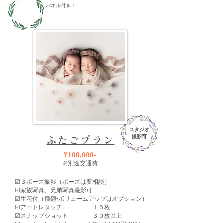
​パネル付き！
スタジオ
撮影可
ふたごプラン
¥100,000-
※別途交通費
☑︎３ポーズ撮影（ポーズは要相談）
​☑︎家族写真、兄弟写真撮影可
​​☑︎生花付（種類•ボリュームアップはオプション）
☑︎アートレタッチ １５枚
​☑︎スナップショット ３０枚以上