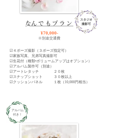
スタジオ
​なんでもプラン
撮影可
¥70,000-
※別途交通費
☑︎４ポーズ撮影（３ポーズ指定可）
​☑︎家族写真、兄弟写真撮影可
​​☑︎生花付（種類•
ボリュームアップはオプション）
​☑︎アルバム製作可（別途）
☑︎アートレタッチ ２０枚
​☑︎スナップショット ３０枚以上
☑︎クッションパネル １枚（10,000円相当）
​アルバム
付き！