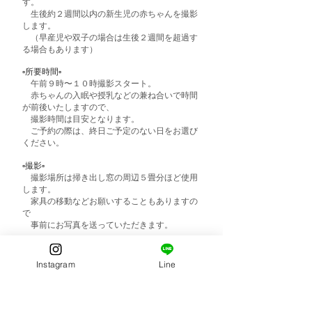
す。
生後約２週間以内の新生児の赤ちゃんを撮影
します。
（早産児や双子の場合は生後２週間を超過す
る場合もあります）
▫️所要時間▫️
午前９時
〜１０時撮影スタート。
赤ちゃんの入眠や授乳などの兼ね合いで時間
が前後いたしますので、
撮影時間は目安となります。
ご予約の際は、終日ご予定のない日をお選び
ください。
▫️撮影▫️
撮影場所は掃き出し窓の周辺５畳分ほど使用
します。
家具の移動などお願いすることもありますの
で
事前にお写真を送っていただきます。
撮影したお写真はこちらでセレクト&アート
レタッチし、
Instagram
Line
1~2ヶ月以内にオンラインアルバムにて納
品。
データはお渡しから１ヶ月間は保管いたしま
す。