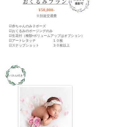
おくるみプラン
撮影可
¥50,000-
※別途交通費
☑︎赤ちゃんのみ２ポーズ
​☑︎おくるみのポージングのみ
​☑︎生花付（種類•ボリュームアップはオプション）
☑︎アートレタッチ １０枚
​☑︎スナップショット ３０枚以上
​パネル付き！