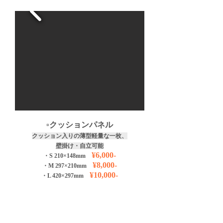
​▫️クッションパネル
クッション入りの
薄型軽量な一枚、
壁掛け・自立
可能
¥6,000-
・S
21
0×148mm
¥8,000-
・M 297
×210
mm
¥10
,000-
・L 420×297
mm