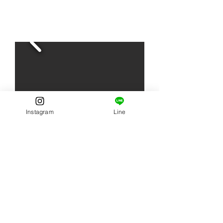
Instagram
Line
​▫️メタルパネル
特殊表面処理されたアルミ製メタル素材の１枚、
Sは薄型、M,L,LLは裏に壁掛けパーツ付き。
---正方形---
¥12
,0
00
-
・S 正方形152
×152
mm
---長方形-
--