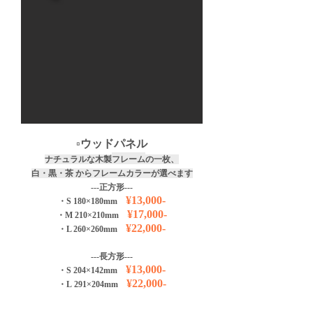
​▫️ウッドパネル
ナチュラルな木製
フレーム
の一枚、
​白・黒・茶
からフレームカラーが選べます
---正
方形---
¥13
,0
00
-
・S 1
80
×180
mm
¥17
,000
-
・M 210×210
mm
¥22
,000
-
・L 260×260
mm
---長方形---
¥13,000
-
・S 204×142mm
¥22
,000
-
・L
291×204
mm