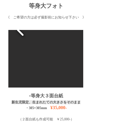
等身大フォト
《 ご希望の方は必ず撮影前にお知らせ下さい 》
​▫️等身大３面台紙
​新生児限定、生まれたての大きさをそのまま
¥35,000-
・305
×305
mm
（２面台紙も作成可能 ￥25,000-）