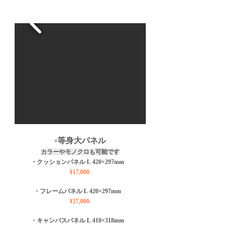
​▫️等身大パネル
カラーやモノクロも可能です
・クッションパネル L
420×2
97
mm
¥
17
,000-
・フレームパネル L
420
×29
7mm
¥27
,
000-
・キャンバス
パネル L
410×3
18
mm