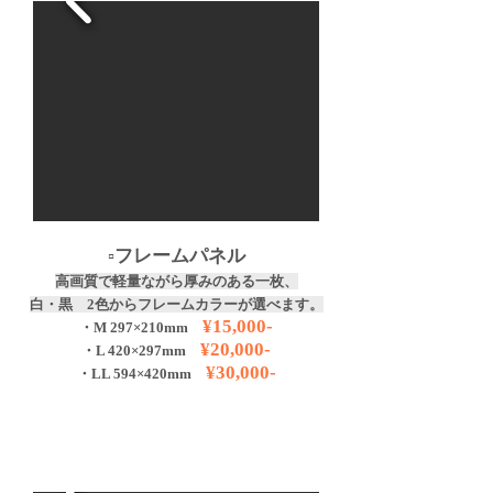
​▫️フレームパネル
高画質で軽量ながら厚み
のある一枚、
白・黒 2
色から
フレームカラーが選べます。
¥15
,000-
・M 29
7
×210
mm
¥20
,000-
・L 420
×297
mm
¥3
0
,000-
・LL 594
×420
mm