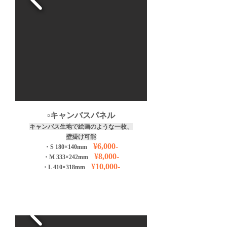
​▫️キャンバスパネル
キャンバス生地で絵画のような一枚、
壁掛け可能
¥6,000-
・S 180×140mm
¥8,00
0-
・M 3
33
×242
mm
¥10
,000-
・L 410
×318
mm